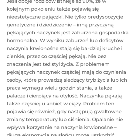
Jeśli oboje rodziców istnieje aż 90%, że w
kolejnym pokoleniu także pojawią się
nieestetyczne pajączki. Nie tylko predyspozycje
genetyczne i dziedziczenie – inną przyczyną
pękających naczynek jest zaburzona gospodarka
hormonalna. W wyniku zaburzeń lub deficytów
naczynia krwionośne stają się bardziej kruche i
cienkie, przez co częściej pękają. Nie bez
znaczenia jest też styl życia. Z problemem
pękających naczynek częściej mają do czynienia
osoby, które prowadzą siedzący tryb życia lub ich
praca wymaga wielu godzin stania, a także
palacze i cierpiący na otyłość. Naczynka pękają
także częściej u kobiet w ciąży. Problem ten
pojawia się również, gdy następują gwałtowne
zmiany temperatury lub ciśnienia. Opalanie nie
wpływa korzystnie na naczynia krwionośne –
długa ekspozycja na słońcu może uszkodzić