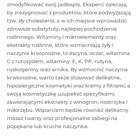
zmodyfikować swój jadłospis. Eksperci zalecają,
by zrezygnować z produktów, które podwyższają
tzw. zły cholesterol, a w ich miejsce wprowadzić
zdrowsze substytuty, najlepiej pochodzenia
roślinnego. Witaminy i mikroelementy oraz
ekstrakty roślinne, które wzmacniają żyły i
naczynia krwionośne, to escyna, oczar, witamina
C z rutozydem, witaminy: E, K, PP, rutyna,
ruskogeniny oraz arnika. By wzmocnić naczynia
krwionośne, warto także stosować delikatne,
hipoalergiczne kosmetyki oraz kremy z filtrami, a
swoją kosmetyczkę uzupełnić specyfikami,
zawierającymi ekstrakty z winogron, nostrzyka i
miłorzębu. Wsparciem będzie również delikatny
masaż twarzy oraz profesjonalne zabiegi na
popękane lub kruche naczynka.