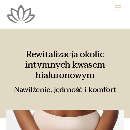
Skip
Me
to
content
Rewitalizacja okolic
intymnych kwasem
hialuronowym
Nawilżenie, jędrność i komfort