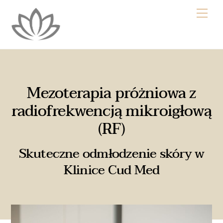
Skip
Me
to
content
Mezoterapia próżniowa z
radiofrekwencją mikroigłową
(RF)
Skuteczne odmłodzenie skóry w
Klinice Cud Med