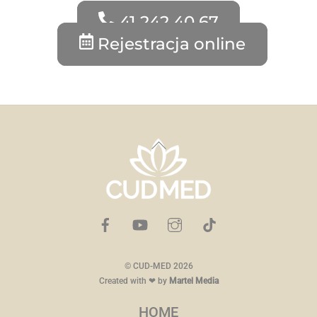
41 242 40 67
Rejestracja online
Back
To
Top
©
CUD-MED
2026
Created with ❤ by
Martel Media
HOME