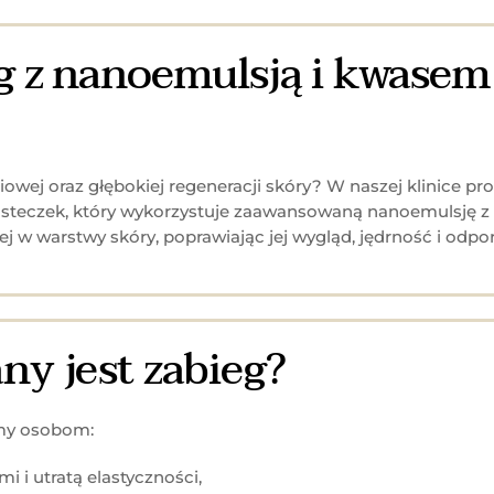
g z nanoemulsją i kwase
owej oraz głębokiej regeneracji skóry? W naszej klinice 
ąsteczek, który wykorzystuje zaawansowaną nanoemulsję 
ej w warstwy skóry, poprawiając jej wygląd, jędrność i odp
y jest zabieg?
my osobom:
i i utratą elastyczności,