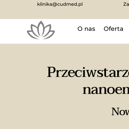
Skip
klinika@cudmed.pl
Za
to
content
O nas
Oferta
Przeciwstarz
nanoem
Now