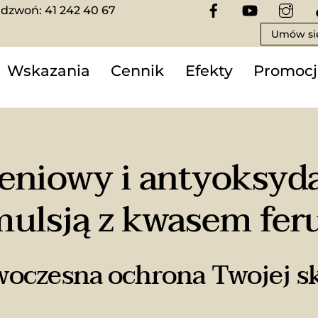
dzwoń: 41 242 40 67
Umów się
Wskazania
Cennik
Efekty
Promocj
eniowy i antyoksyd
ulsją z kwasem fe
oczesna ochrona Twojej s