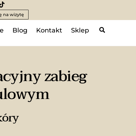
 na wizytę
Search
e
Blog
Kontakt
Sklep
acyjny zabieg
rulowym
kóry