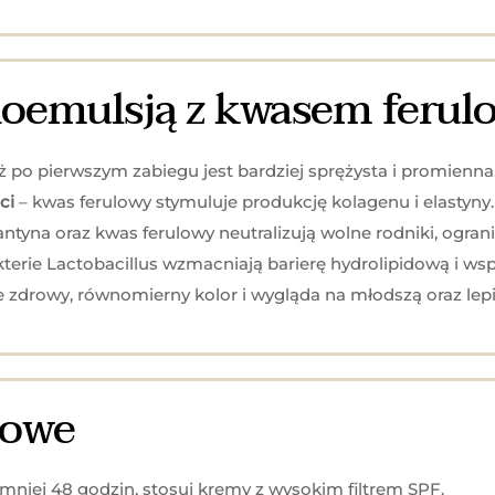
noemulsją z kwasem feru
ż po pierwszym zabiegu jest bardziej sprężysta i promienna
ci
– kwas ferulowy stymuluje produkcję kolagenu i elastyny.
ntyna oraz kwas ferulowy neutralizują wolne rodniki, ograni
terie Lactobacillus wzmacniają barierę hydrolipidową i ws
e zdrowy, równomierny kolor i wygląda na młodszą oraz lep
gowe
mniej 48 godzin, stosuj kremy z wysokim filtrem SPF.