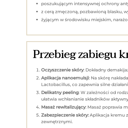
poszukującym intensywnej ochrony anty
z cerą zmęczoną, pozbawioną blasku, wym
żyjącym w środowisku miejskim, naraż
Przebieg zabiegu k
Oczyszczenie skóry
: Dokładny demakija
Aplikacja nanoemulsji
: Na skórę nakład
Lactobacillus, co zapewnia silne działa
Delikatny peeling
: W zależności od rodz
ułatwia wchłanianie składników aktywny
Masaż rewitalizujący
: Masaż poprawia mi
Zabezpieczenie skóry:
Aplikacja kremu z
zewnętrznymi.