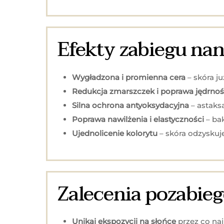
Efekty zabiegu na
Wygładzona i promienna cera
– skóra ju
Redukcja zmarszczek i poprawa jędrnoś
Silna ochrona antyoksydacyjna
– astaksa
Poprawa nawilżenia i elastyczności
– bak
Ujednolicenie kolorytu
– skóra odzyskuj
Zalecenia pozabie
Unikaj ekspozycji na słońce
przez co naj