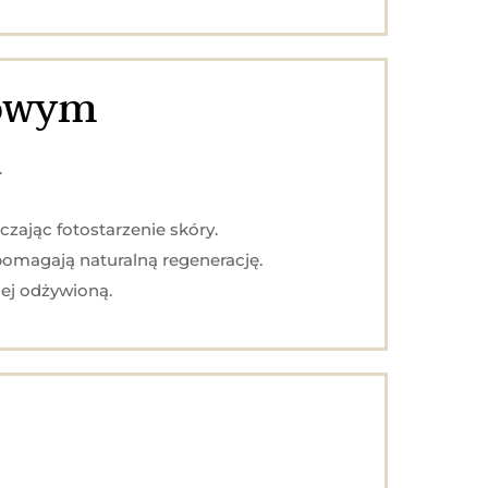
lowym
.
czając fotostarzenie skóry.
pomagają naturalną regenerację.
iej odżywioną.