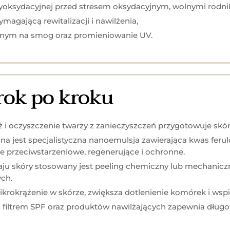
oksydacyjnej przed stresem oksydacyjnym, wolnymi rodnik
agającą rewitalizacji i nawilżenia,
onym na smog oraz promieniowanie UV.
rok po kroku
ż i oczyszczenie twarzy z zanieczyszczeń przygotowuje skó
ana jest specjalistyczna nanoemulsja zawierająca kwas ferul
nie przeciwstarzeniowe, regenerujące i ochronne.
aju skóry stosowany jest peeling chemiczny lub mechaniczn
ch.
krokrążenie w skórze, zwiększa dotlenienie komórek i wspi
 filtrem SPF oraz produktów nawilżających zapewnia dług