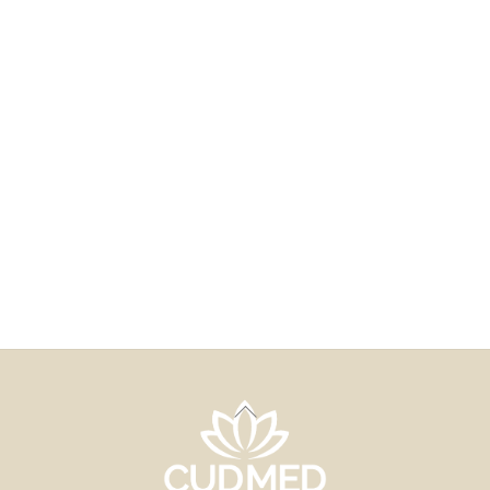
Back
To
Top