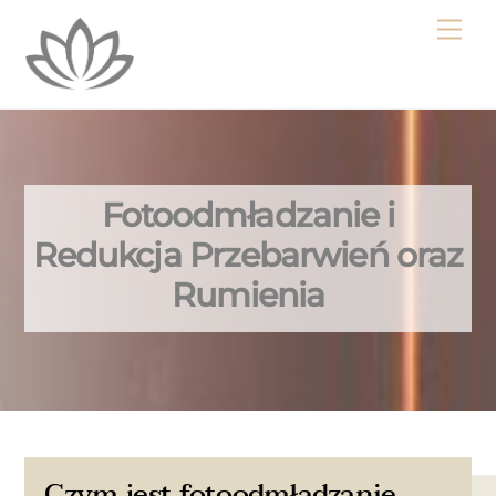
Skip
Me
to
content
Fotoodmładzanie i
Redukcja Przebarwień oraz
Rumienia
Czym jest fotoodmładzanie