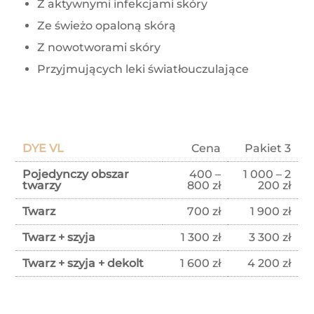
Z aktywnymi infekcjami skóry
Ze świeżo opaloną skórą
Z nowotworami skóry
Przyjmujących leki światłouczulające
DYE VL
Cena
Pakiet 3
Pojedynczy obszar
400 –
1 000 – 2
twarzy
800 zł
200 zł
Twarz
700 zł
1 900 zł
Twarz + szyja
1 300 zł
3 300 zł
Twarz + szyja + dekolt
1 600 zł
4 200 zł