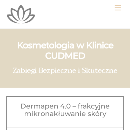
Skip
Me
to
content
Kosmetologia w Klinice
CUDMED
Zabiegi Bezpieczne i Skuteczne
Dermapen 4.0 – frakcyjne
mikronakłuwanie skóry