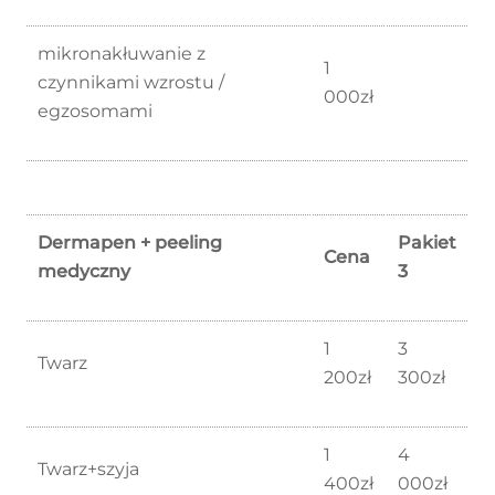
mikronakłuwanie z
1
czynnikami wzrostu /
000zł
egzosomami
Dermapen + peeling
Pakiet
Cena
medyczny
3
1
3
Twarz
200zł
300zł
1
4
Twarz+szyja
400zł
000zł