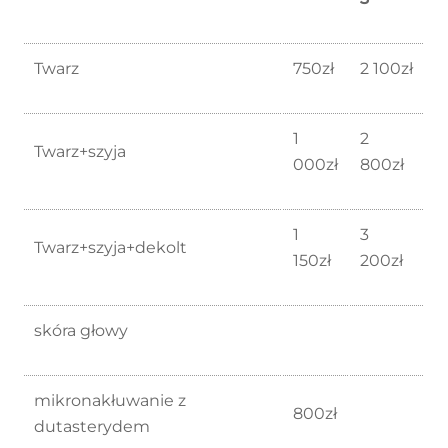
Twarz
750zł
2 100zł
1
2
Twarz+szyja
000zł
800zł
1
3
Twarz+szyja+dekolt
150zł
200zł
skóra głowy
mikronakłuwanie z
800zł
dutasterydem